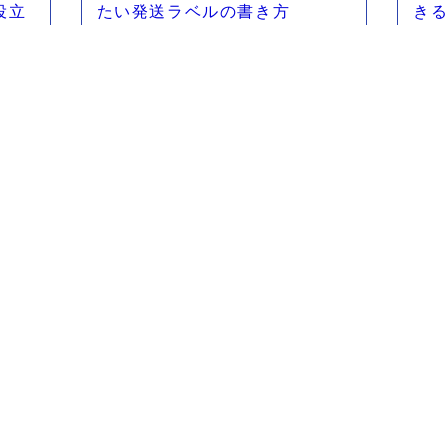
役立
たい発送ラベルの書き方
き
性
輸入ビジネス
関税
関税
国家
通関