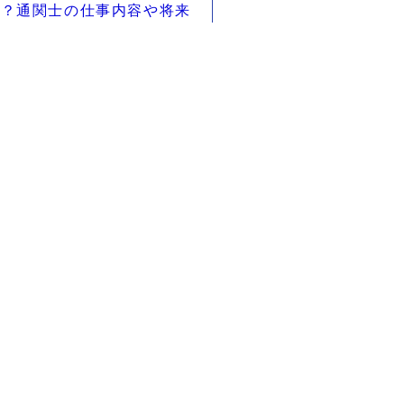
る？通関士の仕事内容や将来
について解説
資格
貿易
輸入ビジネス
士
関税