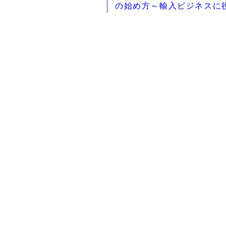
の始め方～輸入ビジネスに
つリンク集～
リンク集
法律
輸入ビジネス