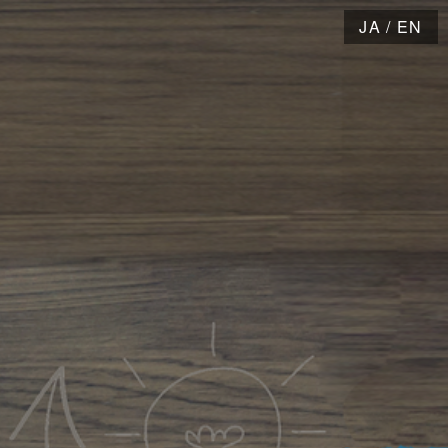
JA
/
EN