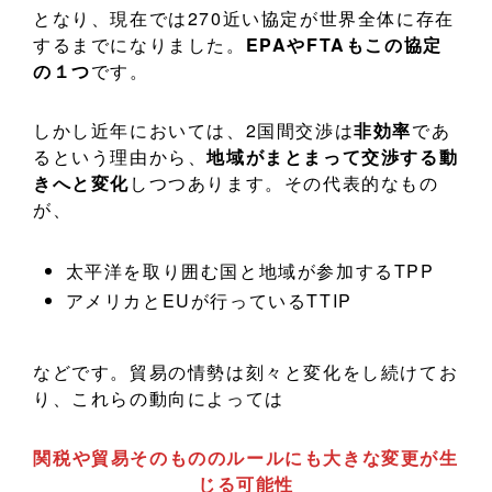
となり、現在では270近い協定が世界全体に存在
するまでになりました。
EPAやFTAもこの協定
の１つ
です。
しかし近年においては、2国間交渉は
非効率
であ
るという理由から、
地域がまとまって交渉する動
きへと変化
しつつあります。その代表的なもの
が、
太平洋を取り囲む国と地域が参加するTPP
アメリカとEUが行っているTTIP
などです。貿易の情勢は刻々と変化をし続けてお
り、これらの動向によっては
関税や貿易そのもののルールにも大きな変更が生
じる可能性