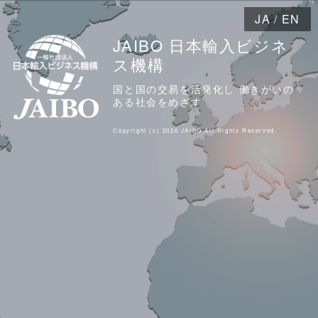
JA
/
EN
JAIBO 日本輸入ビジネ
ス機構
国と国の交易を活発化し 働きがいの
ある社会をめざす
Copyright (c) 2026 JAIBO All Rights Reserved.