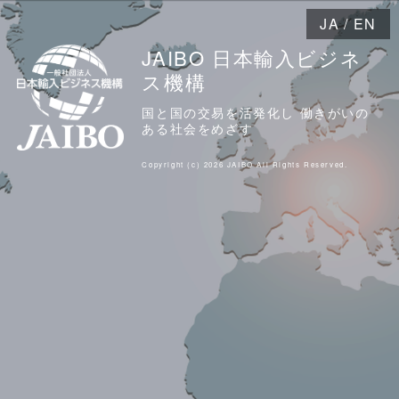
JA
/
EN
JAIBO 日本輸入ビジネ
ス機構
国と国の交易を活発化し 働きがいの
ある社会をめざす
Copyright (c) 2026 JAIBO All Rights Reserved.