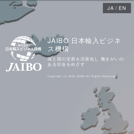
JA
/
EN
JAIBO 日本輸入ビジネ
ス機構
国と国の交易を活発化し 働きがいの
ある社会をめざす
Copyright (c) 2026 JAIBO All Rights Reserved.