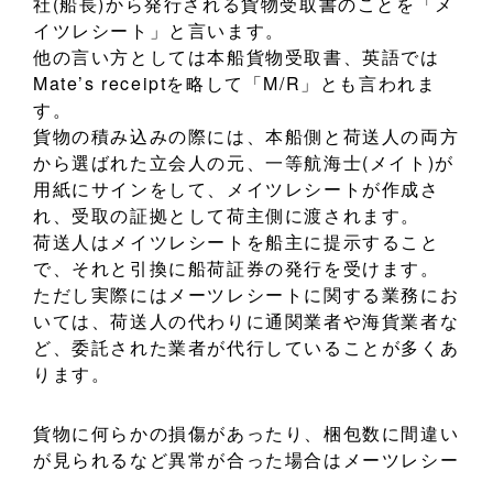
社(船長)から発行される貨物受取書のことを「メ
イツレシート」と言います。
他の言い方としては本船貨物受取書、英語では
Mate’s receiptを略して「M/R」とも言われま
す。
貨物の積み込みの際には、本船側と荷送人の両方
から選ばれた立会人の元、一等航海士(メイト)が
用紙にサインをして、メイツレシートが作成さ
れ、受取の証拠として荷主側に渡されます。
荷送人はメイツレシートを船主に提示すること
で、それと引換に船荷証券の発行を受けます。
ただし実際にはメーツレシートに関する業務にお
いては、荷送人の代わりに通関業者や海貨業者な
ど、委託された業者が代行していることが多くあ
ります。
貨物に何らかの損傷があったり、梱包数に間違い
が見られるなど異常が合った場合はメーツレシー
トに記載され、船荷証券にその情報が反映されま