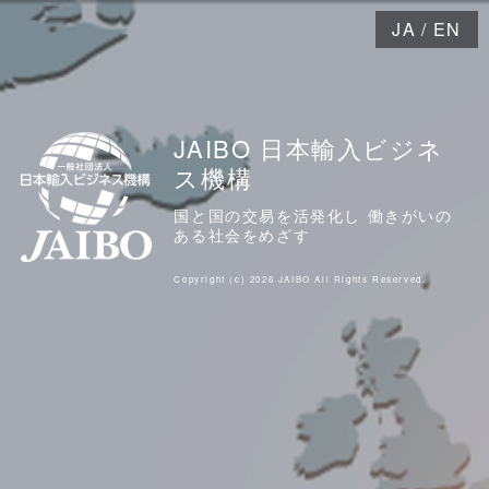
JA
/
EN
JAIBO 日本輸入ビジネ
ス機構
国と国の交易を活発化し 働きがいの
ある社会をめざす
Copyright (c) 2026 JAIBO All Rights Reserved.