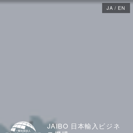
JA
/
EN
JAIBO 日本輸入ビジネ