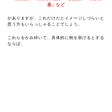
器」など
がありますが、これだけだとイメージしづらいと
思う方もいらっしゃることでしょう。
これらをかみ砕いて、具体的に例を挙げるとする
ならば、
シャンプー、リンス
歯磨き粉
ボディソープ
石鹸
素肌をきれいにする化粧品類
毛髪を健やかに保つもの
美容雑貨
コンタクトレンズ
体温計