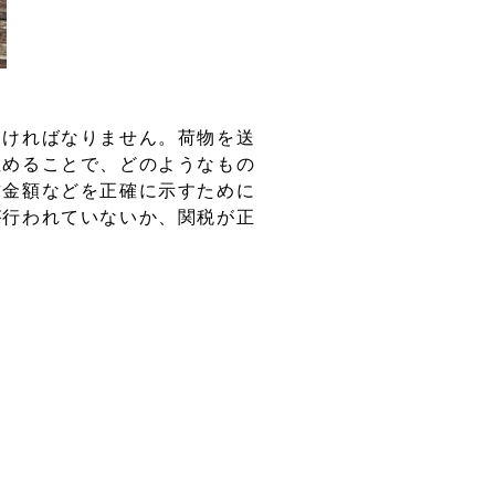
なければなりません。荷物を送
埋めることで、どのようなもの
求金額などを正確に示すために
が行われていないか、関税が正
税関用インボイスとして必要に
スなどが挙げられます。コマー
称されるものは一般的にこれに
スは脱税を予防する目的や貿易
なりません。