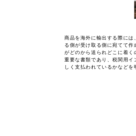
商品を海外に輸出する際には
る側が受け取る側に宛てて作
がどのから送られどこに着く
重要な書類であり、税関用イ
しく支払われているかなどを
インボイスにはいくつかの種
なるのはコマーシャルインボ
シャルインボイスは商品を輸
該当。納品書の役割を果たす
統計を調べる際などに利用さ
他にも特定で必要となるカス