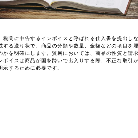
、税関に申告するインボイスと呼ばれる仕入書を提出し
成する送り状で、商品の分類や数量、金額などの項目を
のかを明確にします。貿易においては、商品の性質と請
ンボイスは商品が国を跨いで出入りする際、不正な取引
明示するために必要です。
類があり、それぞれ使用用途に応じて用意します。主に
イス、ショッピングインボイス、コンシュラーインボイ
出入するために最も利用される申告書で、インボイスと
のがショッピングインボイスで、コンシュラーインボイ
れる書類です。
タムズインボイスもあり、要請に応じて作成しなければ