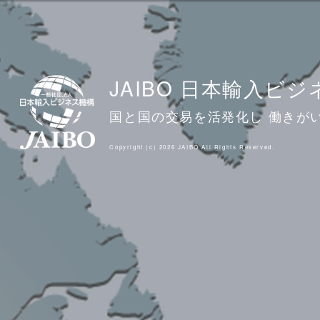
JAIBO 日本輸入ビ
国と国の交易を活発化し 働きが
Copyright (c) 2026 JAIBO All Rights Reserved.