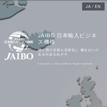
JA
/
EN
JAIBO 日本輸入ビジネ
ス機構
国と国の交易を活発化し 働きがいの
ある社会をめざす
Copyright (c) 2026 JAIBO All Rights Reserved.