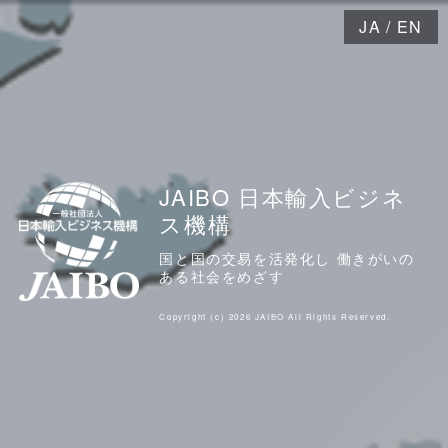
JA
/
EN
JAIBO 日本輸入ビジネ
ス機構
国と国の交易を活発化し 働きがいの
ある社会をめざす
Copyright (c) 2026 JAIBO All Rights Reserved.