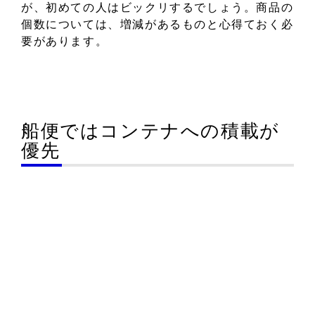
が、初めての人はビックリするでしょう。商品の
個数については、増減があるものと心得ておく必
要があります。
船便ではコンテナへの積載が
優先
船便の場合、通常コンテナに入れて輸送されま
す。コンテナには20フィートと、40フィートの2
種類があり、輸出者は、依頼された商品が1つの
コンテナに積める個数を割り出すことができま
す。その漁によって、どちらのコンテナにするの
か決まるのです。