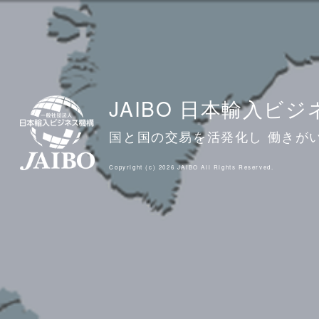
JAIBO 日本輸入ビ
国と国の交易を活発化し 働きが
Copyright (c) 2026 JAIBO All Rights Reserved.