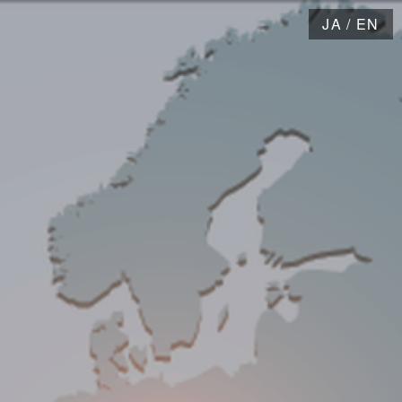
JA
/
EN