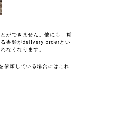
ことができません。他にも、貨
elivery orderとい
移れなくなります。
作業を依頼している場合にはこれ
者自身でdelivery
ていかなければならないことか
れているチャージです。海上運賃
入した側が支払います。
類レスで処理されています。