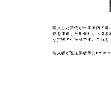
輸入した貨物が日本国内の港
物を運送した船会社から引き取る
う貨物の引換証です。これを
輸入者が運送業者等にdeliv
らも含めて手配を進めてもらう
order処理を行わなければ
ら、作業を滞らせないために
delivery orderに
をすでに輸出側が精算してい
現在では事前にFAX等で貨