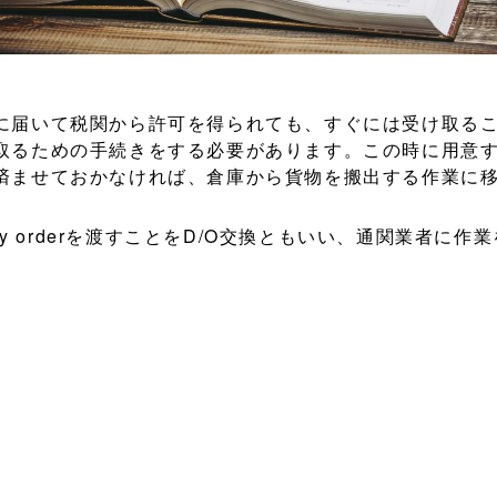
に届いて税関から許可を得られても、すぐには受け取る
ための手続きをする必要があります。この時に用意する書類がd
済ませておかなければ、倉庫から貨物を搬出する作業に
ery orderを渡すことをD/O交換ともいい、通関業者に
ことが可能です。依頼をしていない自社通関の場合には、輸入
なりませんが、このD/O交換は税関への申告とは別途進め
も忘れないように気をつけなければなりません。
必要になるのはB/L、船荷証券の原本と、この船荷証券に記載さ
る場合にはプリペイド扱いになり、その他の諸費用を輸
物引き取りに必要な書類や許可をやり取りし、現場では書