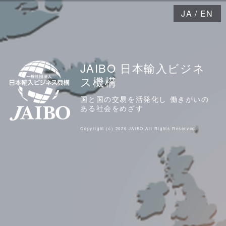
JA
/
EN
JAIBO 日本輸入ビジネ
ス機構
国と国の交易を活発化し 働きがいの
ある社会をめざす
Copyright (c) 2026 JAIBO All Rights Reserved.