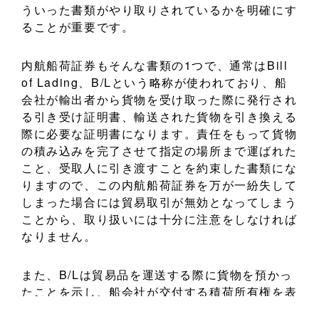
ういった書類がやり取りされているかを明確にす
ることが重要です。
内航船荷証券もそんな書類の1つで、通常はBill
of Lading、B/Lという略称が使われており、船
会社が輸出者から貨物を受け取った際に発行され
る引き受け証明書、輸送された貨物を引き換える
際に必要な証明書になります。責任をもって貨物
の積み込みを完了させて指定の場所まで運ばれた
こと、受取人に引き渡すことを約束した書類にな
りますので、この内航船荷証券を万が一紛失して
しまった場合には貿易取引が無効となってしまう
ことから、取り扱いには十分に注意をしなければ
なりません。
また、B/Lは貿易品を運送する際に貨物を預かっ
たことを示し、船会社が交付する積荷所有権を表
すいわゆる有価証券です。そのため、書類を所有