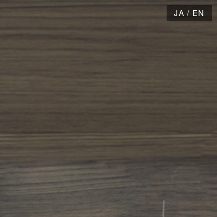
JA
/
EN