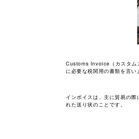
Customs Invoice
に必要な税関用の書類を言い
インボイスは、主に貿易の際
れた送り状のことです。
そして、カスタムズインボイ
輸入側が輸入する物品に適正
申告等を記入するコマーシャ