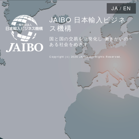
JA
/
EN
JAIBO 日本輸入ビジネ
ス機構
国と国の交易を活発化し 働きがいの
ある社会をめざす
Copyright (c) 2026 JAIBO All Rights Reserved.