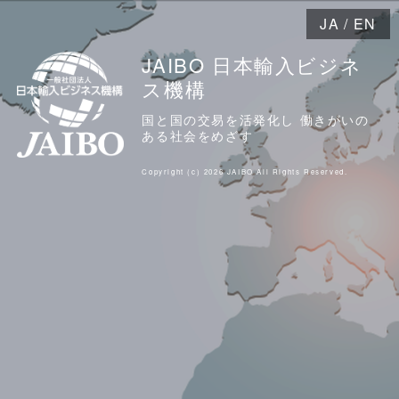
JA
/
EN
JAIBO 日本輸入ビジネ
ス機構
国と国の交易を活発化し 働きがいの
ある社会をめざす
Copyright (c) 2026 JAIBO All Rights Reserved.