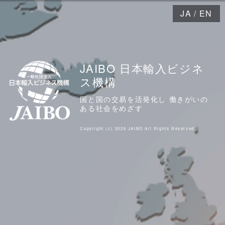
JA
/
EN
JAIBO 日本輸入ビジネ
ス機構
国と国の交易を活発化し 働きがいの
ある社会をめざす
Copyright (c) 2026 JAIBO All Rights Reserved.