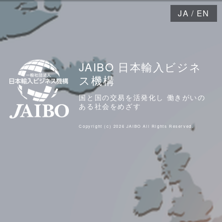
JA
/
EN
JAIBO 日本輸入ビジネ
ス機構
国と国の交易を活発化し 働きがいの
ある社会をめざす
Copyright (c) 2026 JAIBO All Rights Reserved.