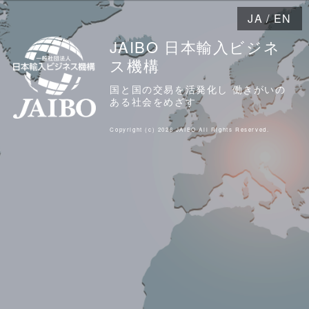
JA
/
EN
JAIBO 日本輸入ビジネ
ス機構
国と国の交易を活発化し 働きがいの
ある社会をめざす
Copyright (c) 2026 JAIBO All Rights Reserved.